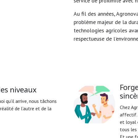
service de proximité avec n
Au fil des années, Agronova
problème majeur de la dura
technologies agricoles ava
respectueuse de l'environn
Forge
les niveaux
sincè
oi qu’il arrive, nous tâchons
Chez Agro
éalité de l’autre et de la
affectif.
et loyal
tous les
Et une fo