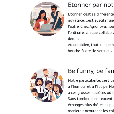
Etonner par not
Etonner, c'est se différenc
novatrice. C'est susciter u
l'autre. Chez Agronova, no
l'ordinaire, chaque collabo
déroute.
Au quotidien, tout ce que 
bouche-à-oreille vertueux.
Be funny, be fam
Notre particularité, c'est 
à l'humour et à l'équipe. 
à ces grosses sociétés où t
Sans tomber dans l'excentri
échanges plus drôles et plu
manière d'ncourager les col