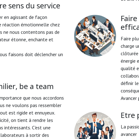
re sens du service
ier en agissant de façon
Faire
ne réaction émotionnelle chez
effi
us ne nous contentons pas de
Faire pl
rateur étonne, enchante et
charge un
clôturée
nous faisons doit déclencher un
énergie 
qualité e
collabora
définir l
ilier, be a team
conséque
l'importance que nous accordons
Avancer 
Nous ne voulons pas ressembler
out est rigide et ennuyeux.
Etre
cité, on tient à rendre les
La passi
s intéressants. C'est une
avancer
laborateurs à sortir des