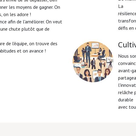
La
nner les moyens de gagner. On
résilien
s, on les adore !
transfor
e afin de l'améliorer. On veut
défis en
 une chute plutôt que de
re de l'équipe, on trouve des
Culti
abitudes et on avance !
Nous som
convainc
avant-ga
partagea
l'innovat
relâche 
durable
avec tou