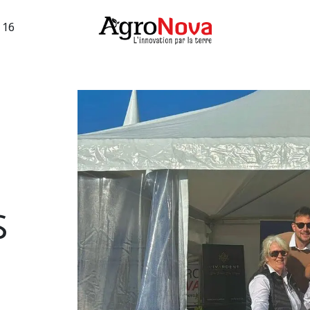
3 16
sions machines
Occasions vigne
Services
Entreprise
s