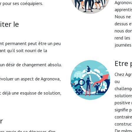
Agronova
r pour ses coéquipiers.
apprentis
Nous ne 
iter le
dessus e
nous donn
rend les
ent permanent peut être un peu
journées 
nt qu’il soit nourri de la
Etre 
d’un désir de changement absolu.
Chez Agr
évoluer un aspect de Agronova,
ou
challenge
 déjà une esquisse de solution,
solutions
positive
signifie 
contrair
r
construc
De même,
rs envie de se dépasser, d'en