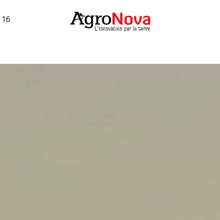
3 16
sions machines
Occasions vigne
Services
Entreprise