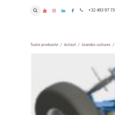
Sari la conținut
+32 493 97 7
ACCUEIL
Produits
Marques
Occa
Toate produsele
Actisol
Grandes cultures