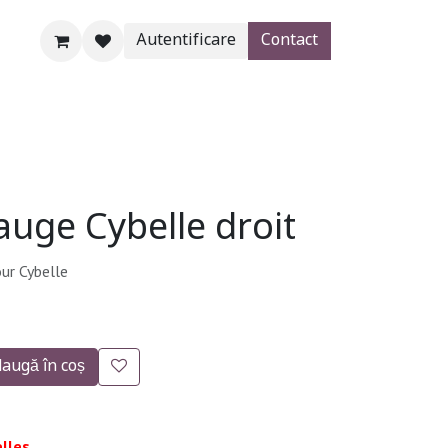
Autentificare
Contact
Blogs
Magazin
Aide
auge Cybelle droit
ur Cybelle
augă în coș
lles