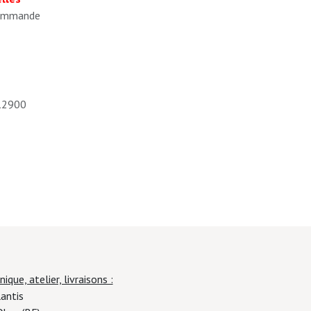
 commande
12900
ique, atelier, livraisons :
 Rue Plantis