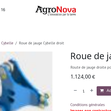
3 16
sions machines
Occasions vigne
Services
Entreprise
Cybelle
Roue de jauge Cybelle droit
Roue de j
Route de jauge droite po
1.124,00
€
Ad
Conditions générales
Images non contractue