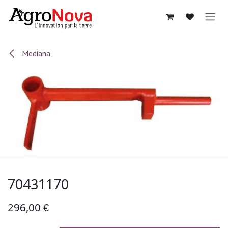
Sari la conținut
Mediana
70431170
296,00
€