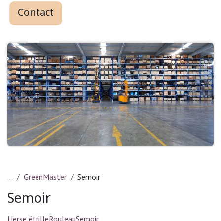
Contact
...
GreenMaster
Semoir
Semoir
Herse étrille
Rouleau
Semoir