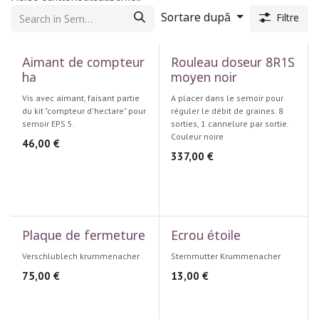
Sortare după
Filtre
Aimant de compteur
Rouleau doseur 8R1S
ha
moyen noir
Vis avec aimant, faisant partie
A placer dans le semoir pour
du kit "compteur d'hectare" pour
réguler le débit de graines. 8
semoir EPS 5.
sorties, 1 cannelure par sortie.
Couleur noire
46,00
€
337,00
€
Plaque de fermeture
Ecrou étoile
Verschlublech krummenacher
Sternmutter Krummenacher
75,00
€
13,00
€