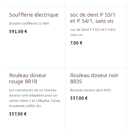
Soufflerie électrique
soc de dent P 53/1
et P 54/1, sans vis
Double soufflerie 12 Volt
soc de dent P 53/1 et P 54/1,
391,00
€
sans vis
7,00
€
Rouleau doseur
Rouleau doseur noir
rouge 8R1R
8R3S
Les cannelures de ce rouleau
Rouleau doseur gros 8r3s
doseur sont adaptées pour un
337,00
€
semis entre 1 et 10kg/ha. Colza,
moutarde, trèfle, etc.
337,00
€