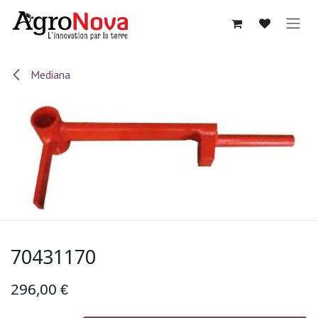
Sari la conținut
Mediana
70431170
296,00
€