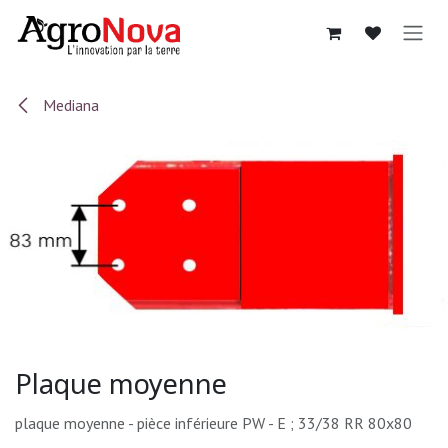
Sari la conținut
Mediana
Plaque moyenne
plaque moyenne - pièce inférieure PW - E ; 33/38 RR 80x80