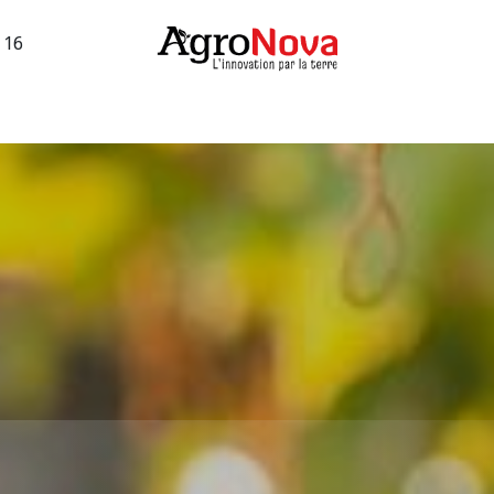
3 16
sions machines
Occasions vigne
Services
Entreprise