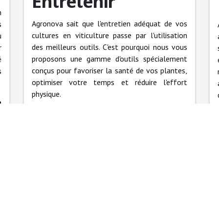
Entretenir
n
Agronova sait que l'entretien adéquat de vos
s
cultures en viticulture passe par l'utilisation
u
des meilleurs outils. C'est pourquoi nous vous
r
proposons une gamme d'outils spécialement
é
conçus pour favoriser la santé de vos plantes,
s
optimiser votre temps et réduire l'effort
physique.
e
Découvrez notre gamme sur la page dédiée
t
à l'entretien pour découvrir comment nos
e
outils peuvent transformer votre travail
quotidien en viticulture.
Nos outils pour entretenir