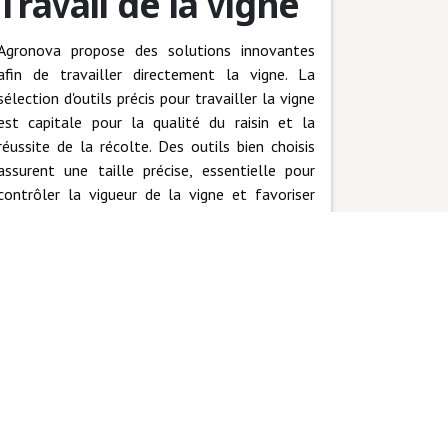
Travail de la vigne
Agronova propose des solutions innovantes
afin de travailler directement la vigne. La
sélection d'outils précis pour travailler la vigne
est capitale pour la qualité du raisin et la
réussite de la récolte. Des outils bien choisis
assurent une taille précise, essentielle pour
contrôler la vigueur de la vigne et favoriser
une exposition adéquate au soleil.
Découvrez notre gamme sur la page dédiée
au travail de la vigne pour découvrir
comment nos outils peuvent transformer
votre travail quotidien en viticulture.
Nos outils pour le travail de la vigne