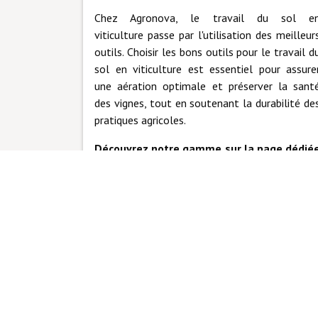
Chez Agronova, le travail du sol e
viticulture passe par l'utilisation des meilleur
outils.
Choisir les bons outils pour le travail d
sol en viticulture est essentiel pour assure
une aération optimale et préserver la sant
des vignes, tout en soutenant la durabilité de
pratiques agricoles.
Découvrez notre gamme sur la page dédié
au travail du sol pour découvrir commen
nos outils peuvent transformer votr
travail quotidien en viticulture.
Nos outils pour le travail du sol