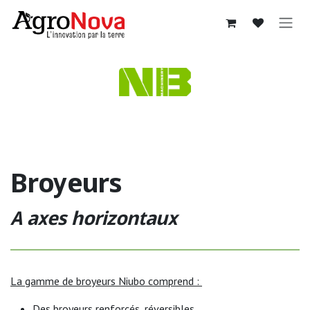
Se rendre au contenu
Broyeurs
A axes horizontaux
La gamme de broyeurs Niubo comprend :
Des broyeurs renforcés, réversibles