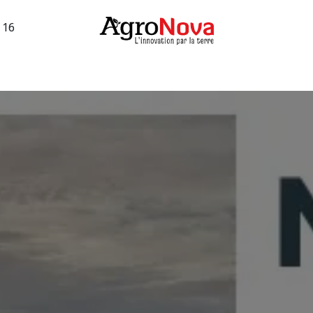
3 16
sions machines
Occasions vigne
Services
Entreprise