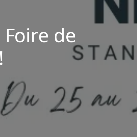
 Foire de
!