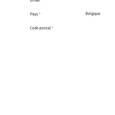
*
Pays
*
Code postal
*
Date de naissance
*
J'ai lu et j'accepte les
conditions du concours
*
Valider
Conditions
du concours