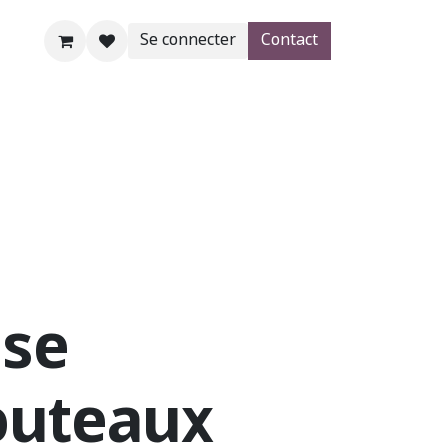
Se connecter
Contact
AgroBlog
SHOP
Aide
se
outeaux