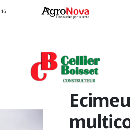
3 16
sions machines
Occasions vigne
Services
Entreprise
Ecimeu
multic