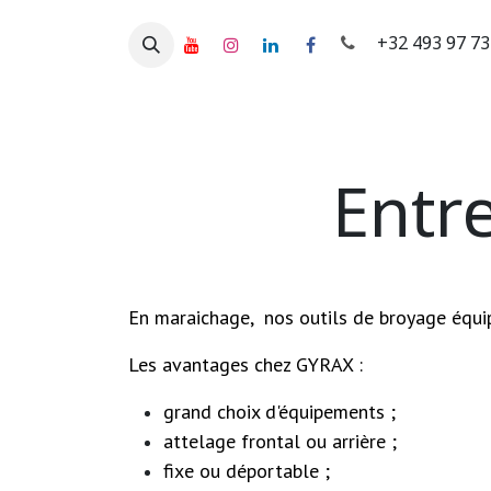
Se rendre au contenu
+32 493 97 7
ACCUEIL
Produits
Marques
Occa
Entr
En maraichage, nos outils de broyage équi
Les avantages chez GYRAX :
grand choix d'équipements ;
attelage frontal ou arrière ;
fixe ou déportable ;