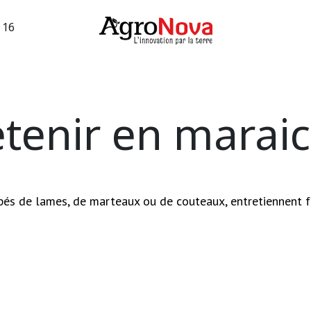
3 16
sions machines
Occasions vigne
Services
Entreprise
etenir en marai
pés de lames, de marteaux ou de couteaux, entretiennent f