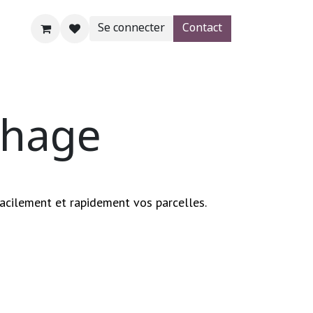
Se connecter
Contact
AgroBlog
SHOP
Aide
chage
acilement et rapidement vos parcelles.