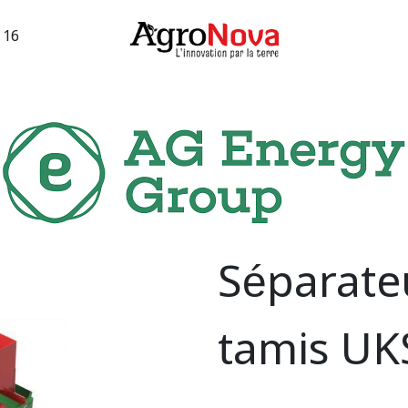
3 16
sions machines
Occasions vigne
Services
Entreprise
Séparate
tamis UK