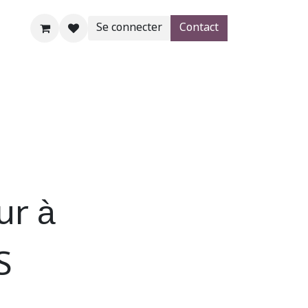
Se connecter
Contact
AgroBlog
SHOP
Aide
ur à
S