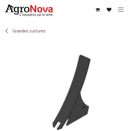
Se rendre au contenu
Grandes cultures