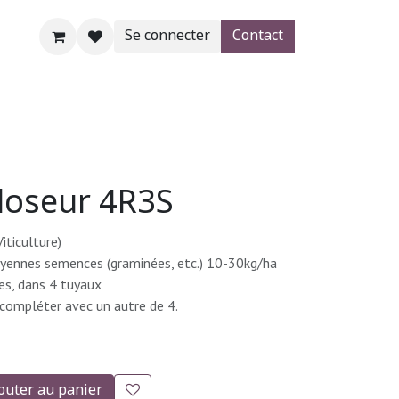
Se connecter
Contact
AgroBlog
SHOP
Aide
doseur 4R3S
iticulture)
yennes semences (graminées, etc.) 10-30kg/ha
es, dans 4 tuyaux
 compléter avec un autre de 4.
outer au panier