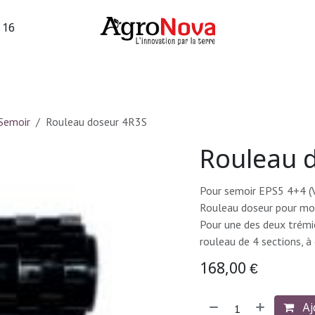
3 16
sions machines
Occasions vigne
Services
Entreprise
Semoir
Rouleau doseur 4R3S
Rouleau 
Pour semoir EPS5 4+4 (V
Rouleau doseur pour mo
Pour une des deux trémi
rouleau de 4 sections, à
168,00
€
Aj