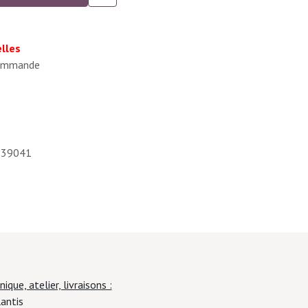
lles
 commande
539041
ique, atelier, livraisons :
 Rue Plantis