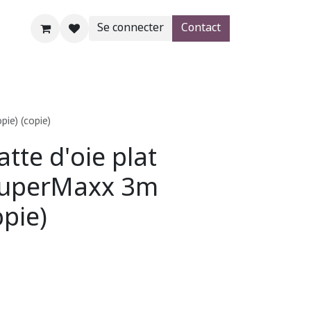
Se connecter
Contact
AgroBlog
SHOP
Aide
ie) (copie)
tte d'oie plat
uperMaxx 3m
opie)