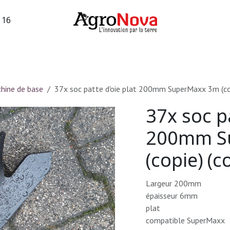
3 16
sions machines
Occasions vigne
Services
Entreprise
hine de base
37x soc patte d'oie plat 200mm SuperMaxx 3m (cop
37x soc pa
200mm S
(copie) (c
Largeur 200mm
épaisseur 6mm
plat
compatible SuperMaxx