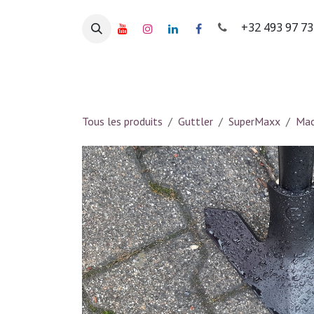
Se rendre au contenu
+32 493 97 7
ACCUEIL
Produits
Marques
Occa
Tous les produits
Guttler
SuperMaxx
Mac