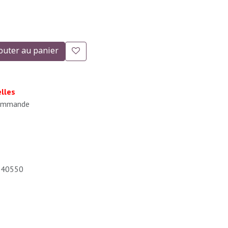
outer au panier
lles
 commande
040550