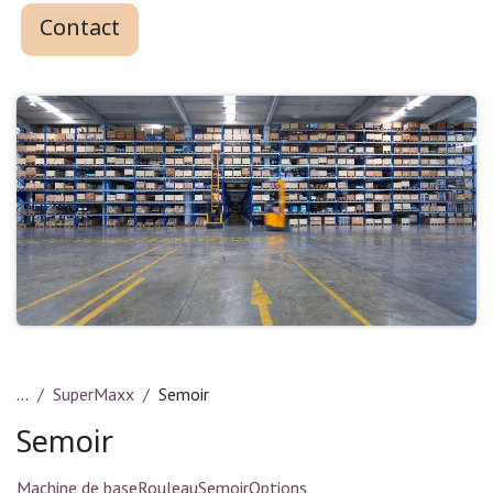
Contact
...
SuperMaxx
Semoir
Semoir
Machine de base
Rouleau
Semoir
Options