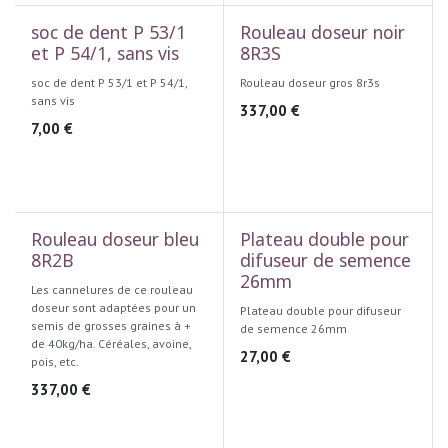
soc de dent P 53/1
Rouleau doseur noir
et P 54/1, sans vis
8R3S
soc de dent P 53/1 et P 54/1,
Rouleau doseur gros 8r3s
sans vis
337,00
€
7,00
€
Rouleau doseur bleu
Plateau double pour
8R2B
difuseur de semence
26mm
Les cannelures de ce rouleau
doseur sont adaptées pour un
Plateau double pour difuseur
semis de grosses graines à +
de semence 26mm
de 40kg/ha. Céréales, avoine,
27,00
€
pois, etc.
337,00
€